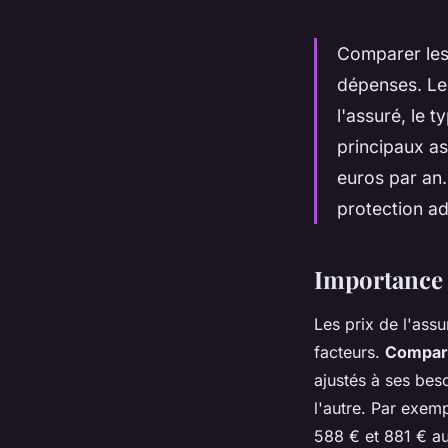
Comparer les
dépenses. Les
l'assuré, le 
principaux as
euros par an.
protection ad
Importance 
Les prix de l'ass
facteurs.
Compare
ajustés à ses bes
l'autre. Par exem
588 € et 881 € au