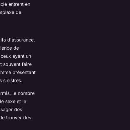
 clé entrent en
omplexe de
rifs d'assurance.
rience de
u ceux ayant un
t souvent faire
comme présentant
 sinistres.
rmis, le nombre
e sexe et le
visager des
de trouver des