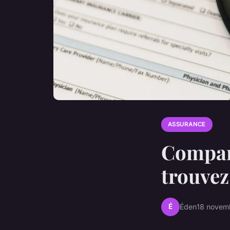
ASSURANCE
Compara
trouvez 
É
Éden
18 novem