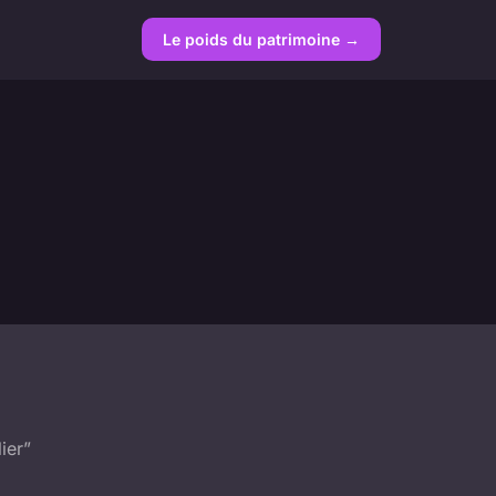
Le poids du patrimoine →
ier”