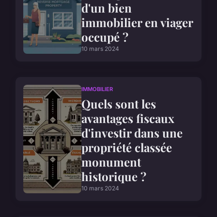
d'un bien
immobilier en viager
occupé ?
10 mars 2024
IMMOBILIER
Quels sont les
avantages fiscaux
d'investir dans une
propriété classée
monument
historique ?
10 mars 2024