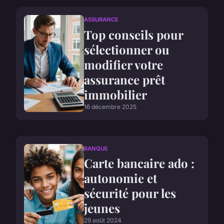
ASSURANCE
Top conseils pour
sélectionner ou
modifier votre
assurance prêt
immobilier
16 décembre 2025
BANQUE
Carte bancaire ado :
autonomie et
sécurité pour les
jeunes
29 août 2024