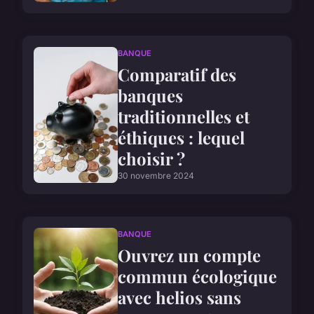
BANQUE
Comparatif des
banques
traditionnelles et
éthiques : lequel
choisir ?
30 novembre 2024
BANQUE
Ouvrez un compte
commun écologique
avec helios sans