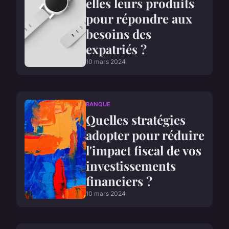
elles leurs produits
pour répondre aux
besoins des
expatriés ?
10 mars 2024
BANQUE
Quelles stratégies
adopter pour réduire
l'impact fiscal de vos
investissements
financiers ?
10 mars 2024